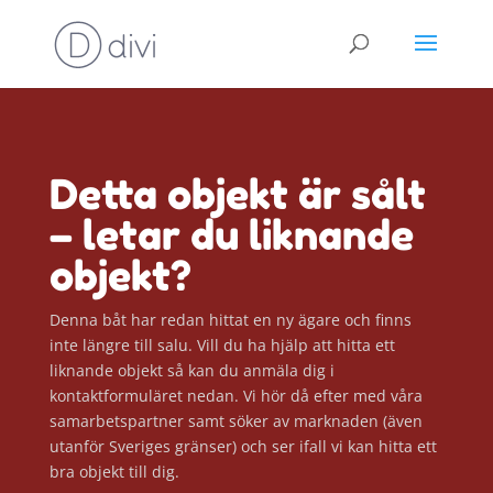
Detta objekt är sålt
– letar du liknande
objekt?
Denna båt har redan hittat en ny ägare och finns
inte längre till salu. Vill du ha hjälp att hitta ett
liknande objekt så kan du anmäla dig i
kontaktformuläret nedan. Vi hör då efter med våra
samarbetspartner samt söker av marknaden (även
utanför Sveriges gränser) och ser ifall vi kan hitta ett
bra objekt till dig.