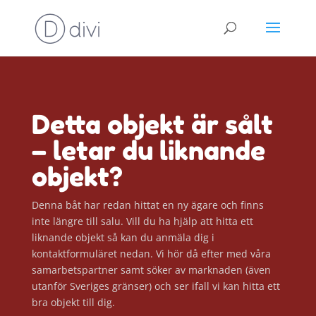
Detta objekt är sålt
– letar du liknande
objekt?
Denna båt har redan hittat en ny ägare och finns
inte längre till salu. Vill du ha hjälp att hitta ett
liknande objekt så kan du anmäla dig i
kontaktformuläret nedan. Vi hör då efter med våra
samarbetspartner samt söker av marknaden (även
utanför Sveriges gränser) och ser ifall vi kan hitta ett
bra objekt till dig.