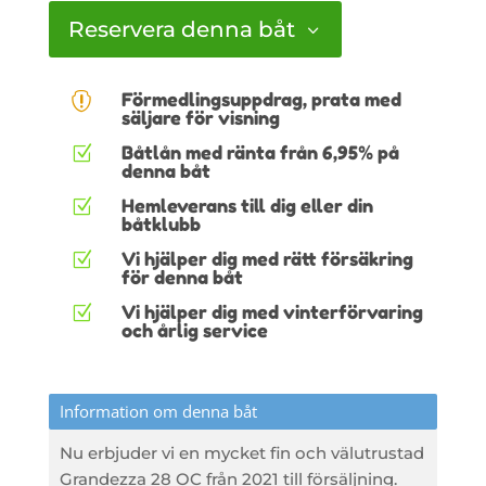
Reservera denna båt
Förmedlingsuppdrag, prata med

säljare för visning
Båtlån med ränta från 6,95% på
Z
denna båt
Hemleverans till dig eller din
Z
båtklubb
Vi hjälper dig med rätt försäkring
Z
för denna båt
Vi hjälper dig med vinterförvaring
Z
och årlig service
Information om denna båt
Nu erbjuder vi en mycket fin och välutrustad
Grandezza 28 OC från 2021 till försäljning.