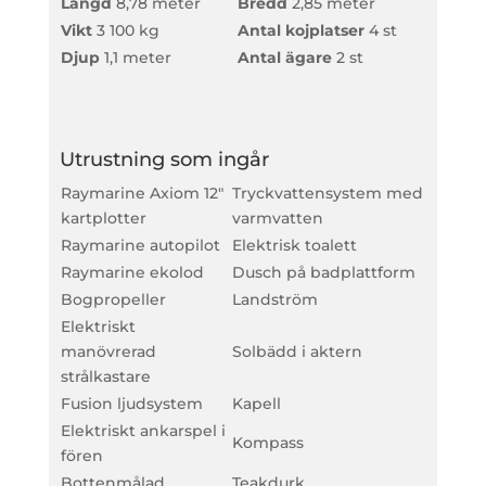
Längd
8,78 meter
Bredd
2,85 meter
Vikt
3 100 kg
Antal kojplatser
4
st
Djup
1,1 meter
Antal ägare
2 st
Utrustning som ingår
Raymarine Axiom 12″
Tryckvattensystem med
kartplotter
varmvatten
Raymarine autopilot
Elektrisk toalett
Raymarine ekolod
Dusch på badplattform
Bogpropeller
Landström
Elektriskt
manövrerad
Solbädd i aktern
strålkastare
Fusion ljudsystem
Kapell
Elektriskt ankarspel i
Kompass
fören
Bottenmålad
Teakdurk