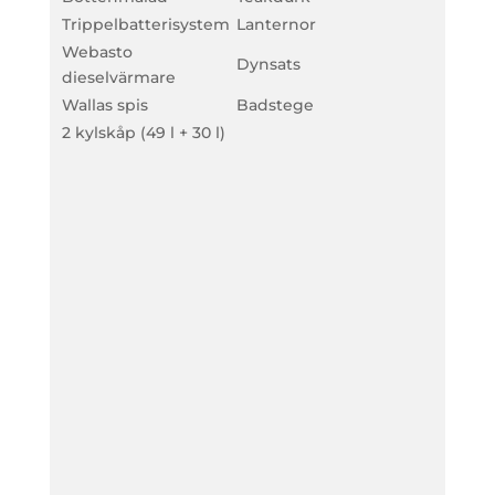
Trippelbatterisystem
Lanternor
Webasto
Dynsats
dieselvärmare
Wallas spis
Badstege
2 kylskåp (49 l + 30 l)