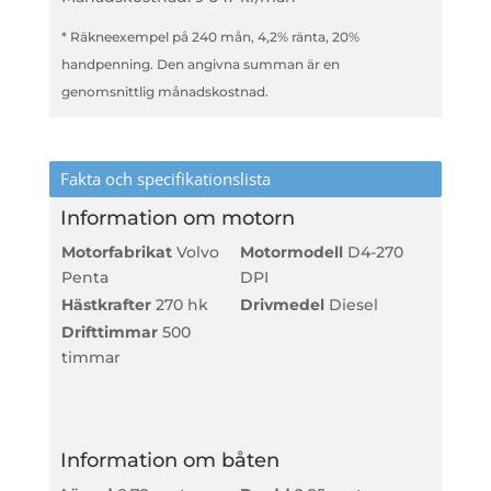
* Räkneexempel på 240 mån, 4,2% ränta, 20%
handpenning. Den angivna summan är en
genomsnittlig månadskostnad.
Fakta och specifikationslista
Information om motorn
Motorfabrikat
Volvo
Motormodell
D4-270
Penta
DPI
Hästkrafter
270 hk
Drivmedel
Diesel
Drifttimmar
500
timmar
Information om båten