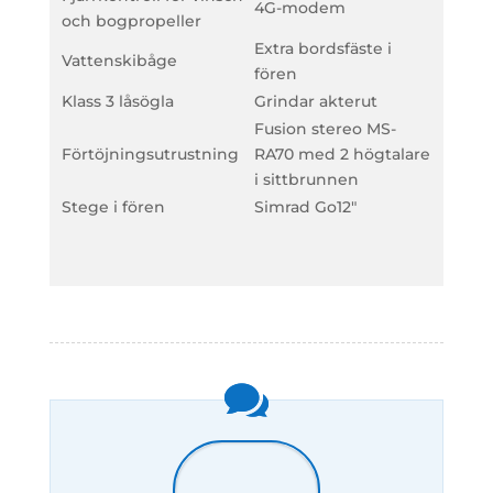
4G-modem
och bogpropeller
Extra bordsfäste i
Vattenskibåge
fören
Klass 3 låsögla
Grindar akterut
Fusion stereo MS-
Förtöjningsutrustning
RA70 med 2 högtalare
i sittbrunnen
Stege i fören
Simrad Go12″