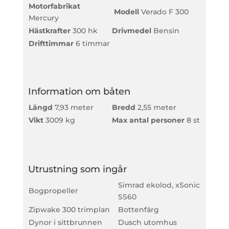
Motorfabrikat
Modell
Verado F 300
Mercury
Hästkrafter
300 hk
Drivmedel
Bensin
Drifttimmar
6 timmar
Information om båten
Längd
7,93 meter
Bredd
2,55 meter
Vikt
3009 kg
Max antal personer
8 st
Utrustning som ingår
Simrad ekolod, xSonic
Bogpropeller
SS60
Zipwake 300 trimplan
Bottenfärg
Dynor i sittbrunnen
Dusch utomhus