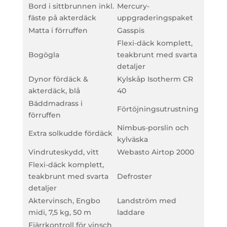
Bord i sittbrunnen inkl.
Mercury-
fäste på akterdäck
uppgraderingspaket
Matta i förruffen
Gasspis
Flexi-däck komplett,
Bogögla
teakbrunt med svarta
detaljer
Dynor fördäck &
Kylskåp Isotherm CR
akterdäck, blå
40
Bäddmadrass i
Förtöjningsutrustning
förruffen
Nimbus-porslin och
Extra solkudde fördäck
kylväska
Vindruteskydd, vitt
Webasto Airtop 2000
Flexi-däck komplett,
teakbrunt med svarta
Defroster
detaljer
Aktervinsch, Engbo
Landström med
midi, 7,5 kg, 50 m
laddare
Fjärrkontroll för vinsch