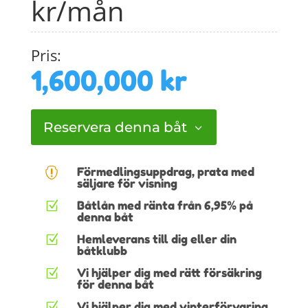
kr/mån
Pris:
1,600,000
kr
Reservera denna båt
Förmedlingsuppdrag, prata med

säljare för visning
Båtlån med ränta från 6,95% på
Z
denna båt
Hemleverans till dig eller din
Z
båtklubb
Vi hjälper dig med rätt försäkring
Z
för denna båt
Vi hjälper dig med vinterförvaring
Z