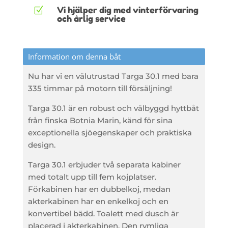
Vi hjälper dig med vinterförvaring
Z
och årlig service
Information om denna båt
Nu har vi en välutrustad Targa 30.1 med bara
335 timmar på motorn till försäljning!
Targa 30.1 är en robust och välbyggd hyttbåt
från finska Botnia Marin, känd för sina
exceptionella sjöegenskaper och praktiska
design.
Targa 30.1 erbjuder två separata kabiner
med totalt upp till fem kojplatser.
Förkabinen har en dubbelkoj, medan
akterkabinen har en enkelkoj och en
konvertibel bädd. Toalett med dusch är
placerad i akterkabinen. Den rymliga